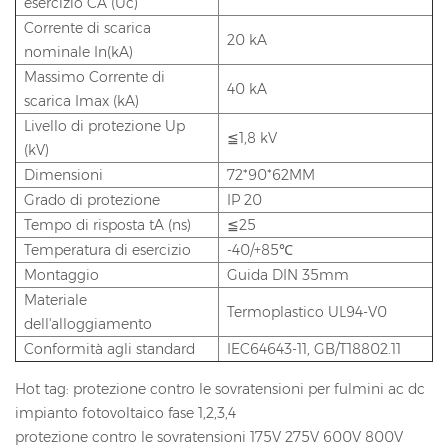
esercizio CA (Uc)
Corrente di scarica
20 kA
nominale In(kA)
Massimo Corrente di
40 kA
scarica Imax (kA)
Livello di protezione Up
≦1,8 kV
(kV)
Dimensioni
72*90*62MM
Grado di protezione
IP 20
Tempo di risposta tA (ns)
≦25
Temperatura di esercizio
-40/+85℃
Montaggio
Guida DIN 35mm
Materiale
Termoplastico UL94-V0
dell'alloggiamento
Conformità agli standard
IEC64643-11, GB/T18802.11
Hot tag: protezione contro le sovratensioni per fulmini ac dc
impianto fotovoltaico fase 1,2,3,4
protezione contro le sovratensioni 175V 275V 600V 800V