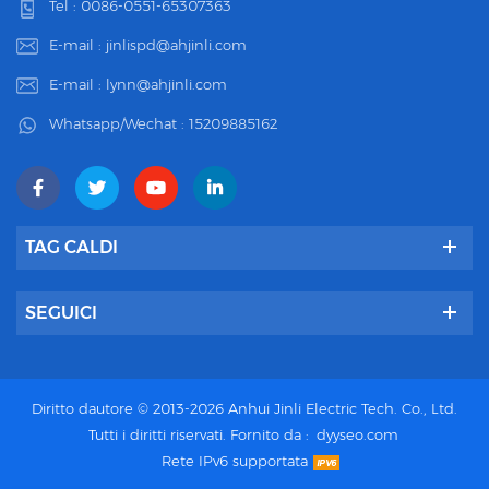
Tel :
0086-0551-65307363
E-mail :
jinlispd@ahjinli.com
E-mail :
lynn@ahjinli.com
Whatsapp/Wechat :
15209885162
TAG CALDI
SEGUICI
Diritto dautore © 2013-2026 Anhui Jinli Electric Tech. Co., Ltd.
Tutti i diritti riservati.
Fornito da :
dyyseo.com
Rete IPv6 supportata