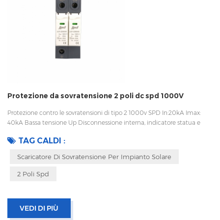
Protezione da sovratensione 2 poli dc spd 1000V
Protezione contro le sovratensioni di tipo 2 1000v SPD In:20kA Imax:
40kA Bassa tensione Up Disconnessione interna, indicatore statua e
segnalazione remota CEI 61643-11 OEM/ODM Sungrow, Growatt,
TAG CALDI :
fornitore di Goodwe, lavorano con Huawei
Scaricatore Di Sovratensione Per Impianto Solare
2 Poli Spd
VEDI DI PIÙ