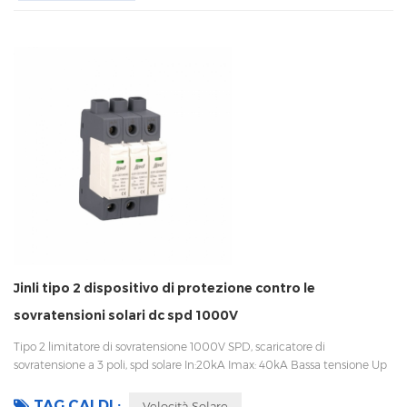
Jinli tipo 2 dispositivo di protezione contro le
sovratensioni solari dc spd 1000V
Tipo 2 limitatore di sovratensione 1000V SPD, scaricatore di
sovratensione a 3 poli, spd solare In:20kA Imax: 40kA Bassa tensione Up
Disconnessione interna, indicatore statua e segnalazione remota CEI
61643-11 UL, TUV, CE, RoHS OEM accettabile
TAG CALDI :
Velocità Solare