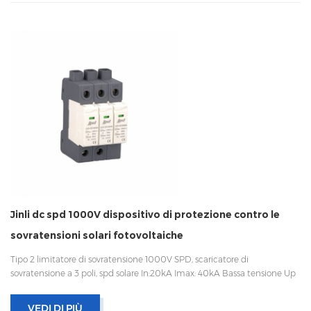
Jinli dc spd 1000V dispositivo di protezione contro le
sovratensioni solari fotovoltaiche
Tipo 2 limitatore di sovratensione 1000V SPD, scaricatore di
sovratensione a 3 poli, spd solare In:20kA Imax: 40kA Bassa tensione Up
Disconnessione interna, indicatore statua e segnalazione remota CEI
61643-11 UL, TUV, CE, RoHS OEM accettabile
VEDI DI PIÙ