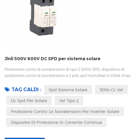
Jinli 500V 600V DC SPD per sistema solare
Protezione contro le sovratensioni di tipo 2 600v SPD, dispositivo di
protezione contro le sovratensioni a 2 poli, spd monofase In:20kA Imax:
40kA Bassa tensione Up Disconnessione interna, indicatore statua e
segnalazione remota CEI 61643-11 OEM accettabile Sungrow, Goodwe,
TAG CALDI :
Spd Sistema Solare
500v Cc Vel
fornitore di Growatt e lavorano anche con Huawei su alcuni progetti
Dc Spd Per Solare
Vel Tipo 2
Protezione Contro Le Sovratensioni Per Inverter Solare
Dispositivi Di Protezione In Corrente Continua