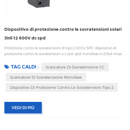
Dispositivo di protezione contro le sovratensioni solari
Jinli t2 600V dc spd
Protezione contro le sovratensioni di tipo 2 600v SPD, dispositivo di
protezione contro le sovratensioni a 2 poli, spd monofase In:20kA Imax:
40kA Bassa tensione Up Disconnessione interna, indicatore statua e
segnalazione remota CEI 61643-11 OEM accettabile
TAG CALDI :
Scaricatore Di Sovratensione CC
Scaricatore Di Sovratensione Monofase
Dispositivo Di Protezione Contro Le Sovratensioni Tipo 2
VEDI DI PIÙ