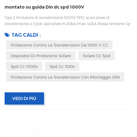
montato su guida Din dc spd 1000V
Tipo 2 limitatore di sovratensione 1000V SPD, scaricatore di
sovratensione a 3 poli, spd solare In:20kA Imax: 40kA Bassa tensione Up
Disconnessione interna, indicatore statua e segnalazione remota CEI
TAG CALDI :
61643-11 UL, TUV, CE, RoHS OEM accettabile
Protezione Contro Le Sovratensioni Da 1000 V CC
Dispositivi Di Protezione Solare
Solare Cc Spd
Spd Cc 1000v
Spd Cc 500v
Protezione Contro Le Sovratensioni Con Montaggio DIN
VEDI DI PIÙ