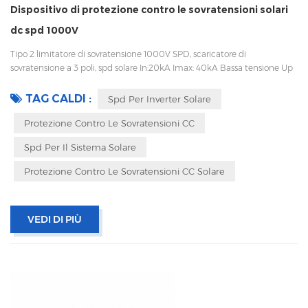
Dispositivo di protezione contro le sovratensioni solari
dc spd 1000V
Tipo 2 limitatore di sovratensione 1000V SPD, scaricatore di
sovratensione a 3 poli, spd solare In:20kA Imax: 40kA Bassa tensione Up
Disconnessione interna, indicatore statua e segnalazione remota CEI
61643-11 UL, TUV, CE, RoHS OEM accettabile
TAG CALDI :
Spd Per Inverter Solare
Protezione Contro Le Sovratensioni CC
Spd Per Il Sistema Solare
Protezione Contro Le Sovratensioni CC Solare
VEDI DI PIÙ