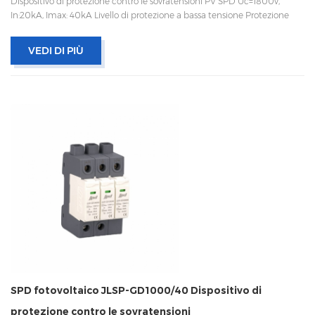
Dispositivo di protezione contro le sovratensioni PV SPD Uc=1800v, ​​
In:20kA, Imax: 40kA Livello di protezione a bassa tensione Protezione
termica, indicatore di stato e segnalazione remota CEI 61643-11
OEM/ODM accettabile
VEDI DI PIÙ
SPD fotovoltaico JLSP-GD1000/40 Dispositivo di
protezione contro le sovratensioni