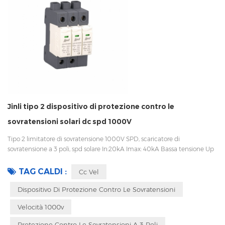
Jinli tipo 2 dispositivo di protezione contro le
sovratensioni solari dc spd 1000V
Tipo 2 limitatore di sovratensione 1000V SPD, scaricatore di
sovratensione a 3 poli, spd solare In:20kA Imax: 40kA Bassa tensione Up
Disconnessione interna, indicatore statua e segnalazione remota CEI
61643-11 UL, TUV, CE, RoHS OEM accettabile Sungrow, Goodwe, fornitore
TAG CALDI :
Cc Vel
di Growatt, collaborano anche con Huawei
Dispositivo Di Protezione Contro Le Sovratensioni
Velocità 1000v
Protezione Contro Le Sovratensioni A 3 Poli