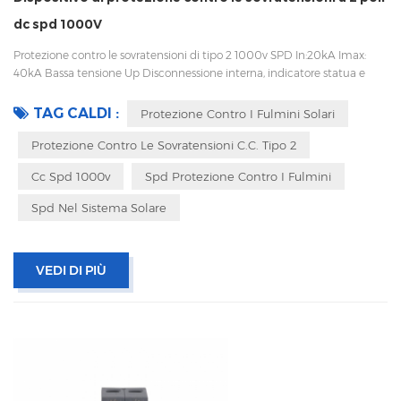
dc spd 1000V
Protezione contro le sovratensioni di tipo 2 1000v SPD In:20kA Imax:
40kA Bassa tensione Up Disconnessione interna, indicatore statua e
segnalazione remota CEI 61643-11 OEM/ODM Sungrow, Growatt,
fornitore di Goodwe, lavorano con Huawei
TAG CALDI :
Protezione Contro I Fulmini Solari
Protezione Contro Le Sovratensioni C.c. Tipo 2
Cc Spd 1000v
Spd Protezione Contro I Fulmini
Spd Nel Sistema Solare
VEDI DI PIÙ