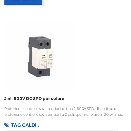
Jinli 600V DC SPD per solare
Protezione contro le sovratensioni di tipo 2 600v SPD, dispositivo di
protezione contro le sovratensioni a 2 poli, spd monofase In:20kA Imax:
40kA Bassa tensione Up Disconnessione interna, indicatore statua e
TAG CALDI :
segnalazione remota CEI 61643-11 OEM accettabile