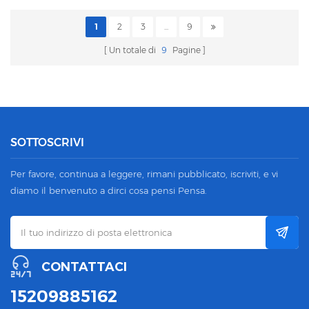
1
2
3
...
9
Un totale di
9
Pagine
SOTTOSCRIVI
Per favore, continua a leggere, rimani pubblicato, iscriviti, e vi
diamo il benvenuto a dirci cosa pensi Pensa.
CONTATTACI
15209885162