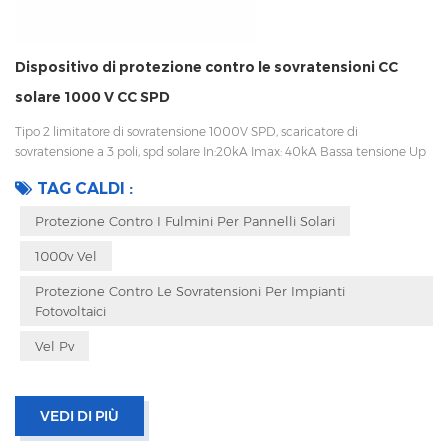
Dispositivo di protezione contro le sovratensioni CC
solare 1000 V CC SPD
Tipo 2 limitatore di sovratensione 1000V SPD, scaricatore di
sovratensione a 3 poli, spd solare In:20kA Imax: 40kA Bassa tensione Up
Disconnessione interna, indicatore statua e segnalazione remota CEI
TAG CALDI :
61643-11 UL, TUV, CE, RoHS OEM accettabile
Protezione Contro I Fulmini Per Pannelli Solari
1000v Vel
Protezione Contro Le Sovratensioni Per Impianti
Fotovoltaici
Vel Pv
VEDI DI PIÙ