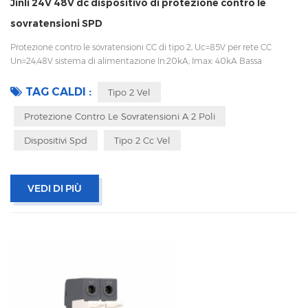
Jinli 24V 48V dc dispositivo di protezione contro le
sovratensioni SPD
Protezione contro le sovratensioni CC di tipo 2, Uc=85V per rete CC
Un=24,48V sistema di alimentazione In:20kA; Imax: 40kA Bassa
tensione Up Disconnessione interna, indicatore statua e segnalazione
remota CEI 61643-11 OEM accettabile
TAG CALDI :
Tipo 2 Vel
Protezione Contro Le Sovratensioni A 2 Poli
Dispositivi Spd
Tipo 2 Cc Vel
VEDI DI PIÙ