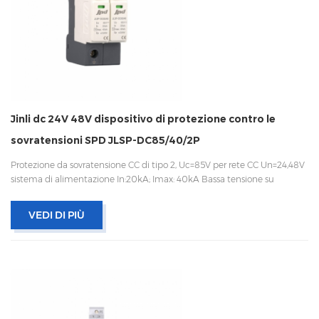
Jinli dc 24V 48V dispositivo di protezione contro le
sovratensioni SPD JLSP-DC85/40/2P
Protezione da sovratensione CC di tipo 2, Uc=85V per rete CC Un=24,48V
sistema di alimentazione In:20kA; Imax: 40kA Bassa tensione su
Disconnessione interna, indicatore statua e segnalazione a distanza IEC
61643-11 OEM accettabile
VEDI DI PIÙ