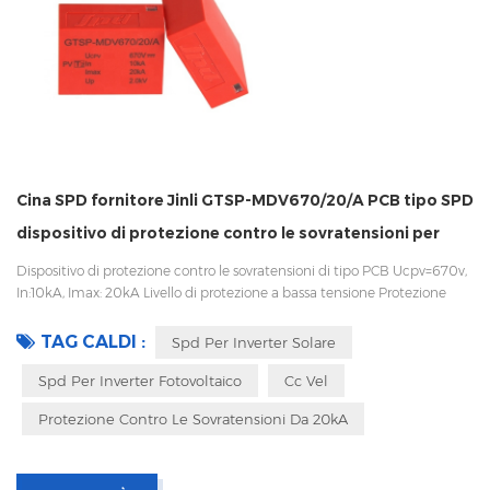
Cina SPD fornitore Jinli GTSP-MDV670/20/A PCB tipo SPD
dispositivo di protezione contro le sovratensioni per
inverter
Dispositivo di protezione contro le sovratensioni di tipo PCB Ucpv=670v,
In:10kA, Imax: 20kA Livello di protezione a bassa tensione Protezione
termica, indicatore di stato e segnalazione remota CEI 61643-11
OEM/ODM accettabile
TAG CALDI :
Spd Per Inverter Solare
Spd Per Inverter Fotovoltaico
Cc Vel
Protezione Contro Le Sovratensioni Da 20kA