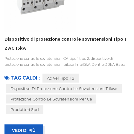
Dispositivo di protezione contro le sovratensioni Tipo 1
2 AC 15kA
Protezione contro le sovratensioni CA tipo 1 tipo 2, dispositivo di
protezione contro le sovratensioni trifase Imp:15kA Dentro: 30kA Bassa
tensione Up Disconnessione interna, indicatore statua e segnalazione
remota CEI 61643-11 OEM/ODM
TAG CALDI :
Ac Vel Tipo 1 2
Dispositivo Di Protezione Contro Le Sovratensioni Trifase
Protezione Contro Le Sovratensioni Per Ca
Produttori Spd
VEDI DI PIÙ