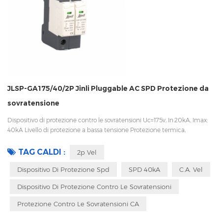
JLSP-GA175/40/2P Jinli Pluggable AC SPD Protezione da
sovratensione
Dispositivo di protezione contro le sovratensioni Uc=175v, In:20kA, Imax:
40kA Livello di protezione a bassa tensione Protezione termica,
indicatore di stato e segnalazione remota CEI 61643-11 OEM/ODM
accettabile
TAG CALDI :
2p Vel
Dispositivo Di Protezione Spd
SPD 40kA
C.a. Vel
Dispositivo Di Protezione Contro Le Sovratensioni
Protezione Contro Le Sovratensioni CA