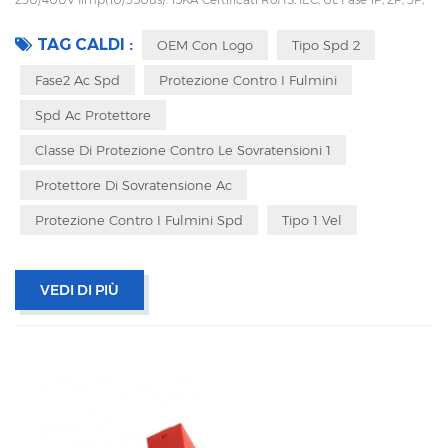
4P Guida DIN 35mm Facile da sostituire con design a innesto
Imballaggio con scatola interna per evitare vibrazioni durante il
TAG CALDI :
OEM Con Logo
Tipo Spd 2
trasporto
Fase2 Ac Spd
Protezione Contro I Fulmini
Spd Ac Protettore
Classe Di Protezione Contro Le Sovratensioni 1
Protettore Di Sovratensione Ac
Protezione Contro I Fulmini Spd
Tipo 1 Vel
VEDI DI PIÙ