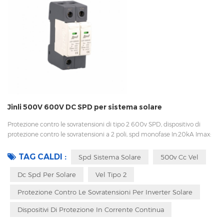
Jinli 500V 600V DC SPD per sistema solare
Protezione contro le sovratensioni di tipo 2 600v SPD, dispositivo di
protezione contro le sovratensioni a 2 poli, spd monofase In:20kA Imax:
40kA Bassa tensione Up Disconnessione interna, indicatore statua e
segnalazione remota CEI 61643-11 OEM accettabile Sungrow, Goodwe,
TAG CALDI :
Spd Sistema Solare
500v Cc Vel
fornitore di Growatt e lavorano anche con Huawei su alcuni progetti
Dc Spd Per Solare
Vel Tipo 2
Protezione Contro Le Sovratensioni Per Inverter Solare
Dispositivi Di Protezione In Corrente Continua