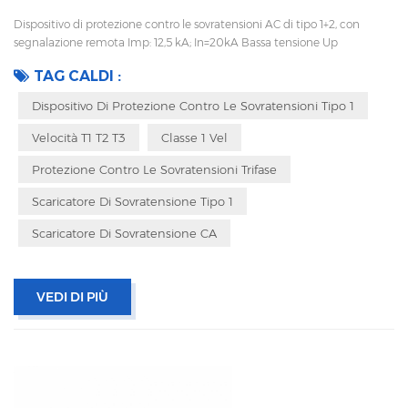
Dispositivo di protezione contro le sovratensioni AC di tipo 1+2, con
segnalazione remota Imp: 12,5 kA; In=20kA Bassa tensione Up
Disconnessione interna, indicatore statua e segnalazione remota CEI
TAG CALDI :
61643-11 CE, TUV, RoHS
Dispositivo Di Protezione Contro Le Sovratensioni Tipo 1
Velocità T1 T2 T3
Classe 1 Vel
Protezione Contro Le Sovratensioni Trifase
Scaricatore Di Sovratensione Tipo 1
Scaricatore Di Sovratensione CA
VEDI DI PIÙ