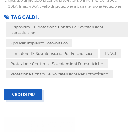
Dispositivo di protezione contro le sovratensioni PV SPD Uc=1200v,
In:20kA, Imax: 40kA Livello di protezione a bassa tensione Protezione
termica, indicatore di stato e segnalazione remota CEI 61643-11
TAG CALDI :
OEM/ODM accettabile
Dispositivo Di Protezione Contro Le Sovratensioni
Fotovoltaiche
Spd Per Impianto Fotovoltaico
Limitatore Di Sovratensione Per Fotovoltaico
Pv Vel
Protezione Contro Le Sovratensioni Fotovoltaiche
Protezione Contro Le Sovratensioni Per Fotovoltaico
VEDI DI PIÙ