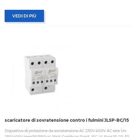
VEDI DI PIÙ
scaricatore di sovratensione contro i fulmini JLSP-BC/15
Dispositivo di protezione da sovratensione AC 230V 400V AC rete Un:
230/400V Iimp(10/350us): 15KA Certificati RoHS, IEC, UL Fase 1P, 2P, 3P,