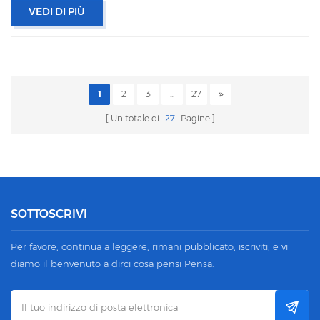
61643-11
VEDI DI PIÙ
1
2
3
...
27
Un totale di
27
Pagine
SOTTOSCRIVI
Per favore, continua a leggere, rimani pubblicato, iscriviti, e vi
diamo il benvenuto a dirci cosa pensi Pensa.