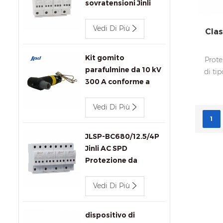
sovratensioni Jinli
JLSP-400/80/4P/Y
400V 80kA ca con
Vedi Di Più
Clas
segnalazione remota
Kit gomito
sov
Prote
parafulmine da 10 kV
di ti
300 A conforme a
IEEE 386 per
Dis
connettori per
Vedi Di Più
trasformatori.
segna
1
616
JLSP-BC680/12.5/4P
Jinli AC SPD
Protezione da
Sovratensione
Vedi Di Più
dispositivo di