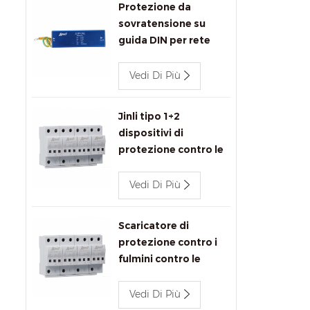
Protezione da
sovratensione su
guida DIN per rete
Ethernet Jinli
1000Mbps
Vedi Di Più
Jinli tipo 1+2
dispositivi di
protezione contro le
sovratensioni 680V
Vedi Di Più
Scaricatore di
protezione contro i
fulmini contro le
sovratensioni JLSP-
BC680/12.5
Vedi Di Più