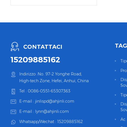
TAG
CONTATTACI
15209885162
Tip
Pro
Indirizzo :No. 97-2 Yonghe Road,
Dis
High-tech Zone, Hefei, Anhui, China
Sov
Tel :
0086-0551-65307363
Tip
E-mail :
jinlispd@ahjinli.com
Dis
Sov
E-mail :
lynn@ahjinli.com
Ac 
Whatsapp/Wechat :
15209885162