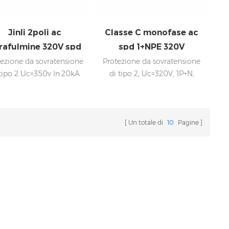
Jinli 2poli ac
Classe C monofase ac
rafulmine 320V spd
spd 1+NPE 320V
tezione da sovratensione
Protezione da sovratensione
 tipo 2 Uc=350v In:20kA
di tipo 2, Uc=320V, 1P+N,
x: 40kA Bassa tensione
2poli ac spd In:20kA Imax:
Disconnessione interna,
40kA Bassa tensione su
indicatore di stato e
Disconnessione interna,
gnalazione remota IEC
indicatore statua e
Un totale di
10
Pagine
643-11 OEM accettabile
segnalazione a distanza IEC
61643-11 OEM accettabile