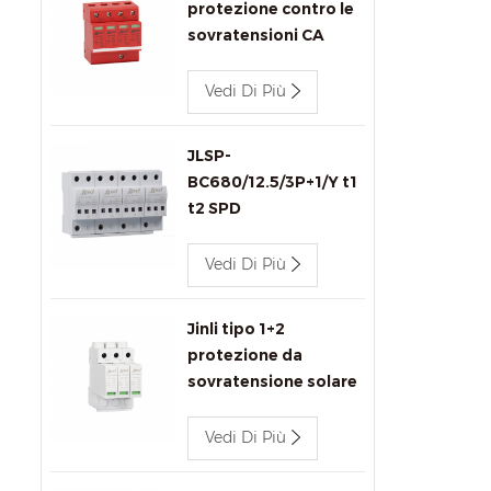
protezione contro le
sovratensioni CA
440v 80kA Jinli SPD
JLSP-GA440/80/4P
Vedi Di Più
JLSP-
BC680/12.5/3P+1/Y t1
t2 SPD
Vedi Di Più
Jinli tipo 1+2
protezione da
sovratensione solare
1000 V CC SPD
Vedi Di Più