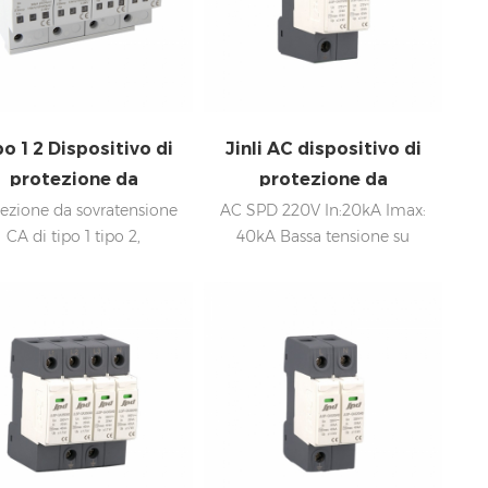
po 1 2 Dispositivo di
Jinli AC dispositivo di
protezione da
protezione da
vratensione AC 15kA
sovratensione SPD
tezione da sovratensione
AC SPD 220V In:20kA Imax:
CA di tipo 1 tipo 2,
40kA Bassa tensione su
monofase 275V
positivo di protezione da
Disconnessione interna,
vratensione trifase Imp:
indicatore statua e
 In: 30kA Bassa tensione
segnalazione a distanza IEC
Disconnessione interna,
61643-11
indicatore statua e
nalazione a distanza IEC
61643-11