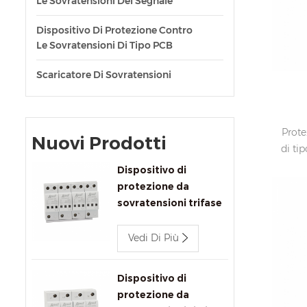
Le Sovratensioni Del Segnale
Dispositivo Di Protezione Contro
Le Sovratensioni Di Tipo PCB
Scaricatore Di Sovratensioni
s
Prote
Nuovi Prodotti
di ti
t
Dispositivo di
Dis
protezione da
sovratensioni trifase
segna
CA Jinli JLSP-
400/100/4P 400V
Vedi Di Più
100kA
Dispositivo di
protezione da