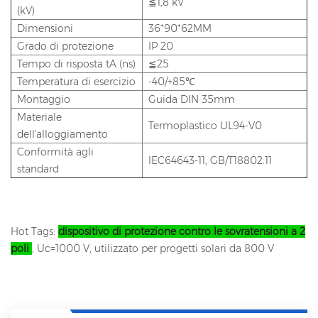
≦1,8 kV
(kV)
Dimensioni
36*90*62MM
Grado di protezione
IP 20
Tempo di risposta tA (ns)
≦25
Temperatura di esercizio
-40/+85℃
Montaggio
Guida DIN 35mm
Materiale
Termoplastico UL94-V0
dell'alloggiamento
Conformità agli
IEC64643-11, GB/T18802.11
standard
Hot Tags:
dispositivo di protezione contro le sovratensioni a 2
poli
, Uc=1000 V, utilizzato per progetti solari da 800 V