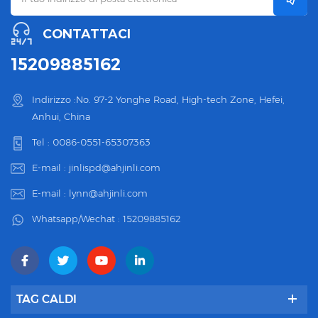
CONTATTACI
15209885162
Indirizzo :No. 97-2 Yonghe Road, High-tech Zone, Hefei,
Anhui, China
Tel :
0086-0551-65307363
E-mail :
jinlispd@ahjinli.com
E-mail :
lynn@ahjinli.com
Whatsapp/Wechat :
15209885162
TAG CALDI