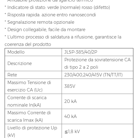
* Indicatore di stato: verde (normale) rosso (difetto)
* Risposta rapida: azione entro nanosecondi
* Segnalazione remota opzionale
* Design collegabile, facile da montare
* L'ultimo processo di saldatura a rifusione, garantisce la
coerenza del prodotto
Modello
JLSP-385/40/2P
Protezione da sovratensione CA
Descrizione
di tipo 2 a 2 poli
Rete
230/400,240/415V (TN/TT/IT)
Massimo Tensione di
385V
esercizio CA (Uc)
Corrente di scarica
20 kA
nominale In(kA)
Massimo Corrente di
40 kA
scarica Imax (kA)
Livello di protezione Up
≦1,8 kV
(kV)