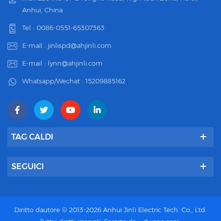
Anhui, China
Tel :
0086-0551-65307363
E-mail :
jinlispd@ahjinli.com
E-mail :
lynn@ahjinli.com
Whatsapp/Wechat :
15209885162
TAG CALDI
SEGUICI
Diritto dautore © 2013-2026 Anhui Jinli Electric Tech. Co., Ltd.