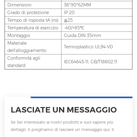
Dimensioni
36*90*62MM
Grado di protezione
IP 20
Tempo di risposta tA (ns)
≦25
Temperatura di esercizio
-40/+85℃
Montaggio
Guida DIN 35mm
Materiale
Termoplastico UL94-V0
dell'alloggiamento
Conformità agli
IEC64643-11, GB/T18802.11
standard
LASCIATE UN MESSAGGIO
Se Sei interessato ai nostri prodotti e vuoi sapere più
dettagli, ti preghiamo di lasciare un messaggio qui, ti
risponderemo non appena saremo