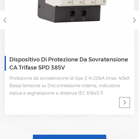
Dispositivo Di Protezione Da Sovratensione
CA Trifase SPD 385V
Protezione da sovratensione di tipo 2 In:20kA Imax: 40kA
Bassa tensione su Disconnessione interna, indicatore
statua e segnalazione a distanza IEC 61643-11