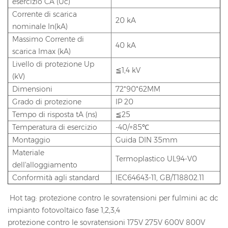
esercizio CA (Uc)
Corrente di scarica
20 kA
nominale In(kA)
Massimo Corrente di
40 kA
scarica Imax (kA)
Livello di protezione Up
≦1,4 kV
(kV)
Dimensioni
72*90*62MM
Grado di protezione
IP 20
Tempo di risposta tA (ns)
≦25
Temperatura di esercizio
-40/+85℃
Montaggio
Guida DIN 35mm
Materiale
Termoplastico UL94-V0
dell'alloggiamento
Conformità agli standard
IEC64643-11, GB/T18802.11
Hot tag: protezione contro le sovratensioni per fulmini ac dc
impianto fotovoltaico fase 1,2,3,4
protezione contro le sovratensioni 175V 275V 600V 800V