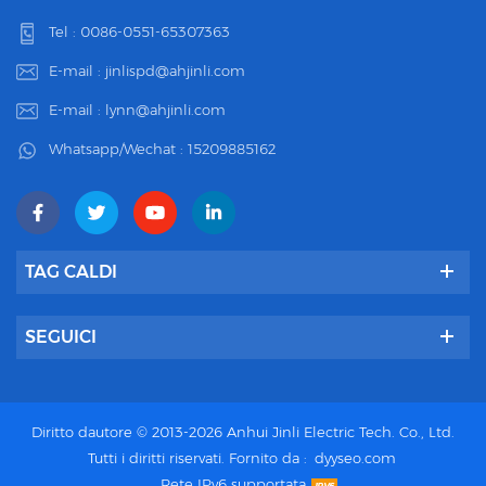
Tel :
0086-0551-65307363
E-mail :
jinlispd@ahjinli.com
E-mail :
lynn@ahjinli.com
Whatsapp/Wechat :
15209885162
TAG CALDI
SEGUICI
Diritto dautore © 2013-2026 Anhui Jinli Electric Tech. Co., Ltd.
Tutti i diritti riservati.
Fornito da :
dyyseo.com
Rete IPv6 supportata