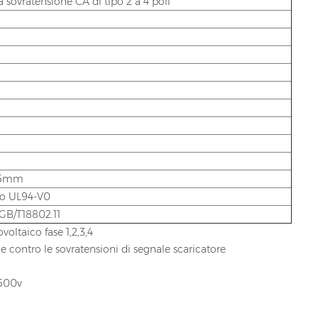
 sovratensione CA di tipo 2 a 4 poli
35mm
co UL94-V0
 GB/T18802.11
oltaico fase 1,2,3,4
contro le sovratensioni di segnale scaricatore
1500v