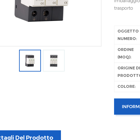
Imballaggio 
trasporto
OGGETTO
NUMERO:
ORDINE
(MOQ):
ORIGINE D
PRODOTT
COLORE:
INFORM
tagli Del Prodotto