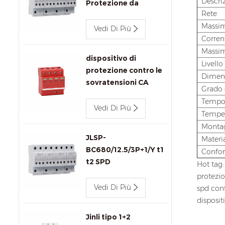
Descri
Protezione da
Rete
Sovratensione
Massim
Vedi Di Più
Corren
Massim
dispositivo di
Livello
protezione contro le
Dimen
sovratensioni CA
Grado 
440v 80kA Jinli SPD
Tempo d
JLSP-GA440/80/4P
Vedi Di Più
Temper
Monta
JLSP-
Materi
BC680/12.5/3P+1/Y t1
Confor
t2 SPD
Hot tag:
protezio
Vedi Di Più
spd con
disposit
Jinli tipo 1+2