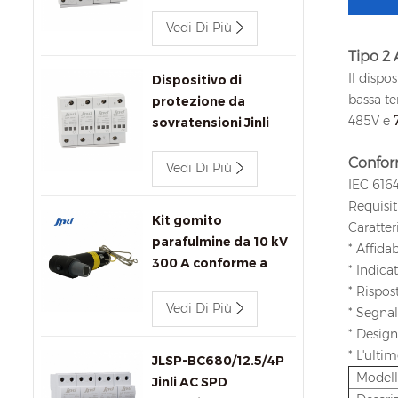
CA Jinli JLSP-
400/100/4P 400V
Vedi Di Più
100kA
Tipo 2
Il dispo
Dispositivo di
bassa te
protezione da
485V e
sovratensioni Jinli
JLSP-400/80/4P/Y
Conform
400V 80kA ca con
Vedi Di Più
IEC 6164
segnalazione remota
Requisit
Kit gomito
Caratter
parafulmine da 10 kV
* Affida
300 A conforme a
* Indica
IEEE 386 per
* Rispos
connettori per
Vedi Di Più
* Segna
trasformatori.
* Design
* L'ulti
JLSP-BC680/12.5/4P
Model
Jinli AC SPD