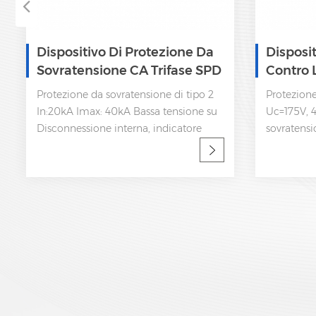
Dispositivo Di Protezione Da
Disposi
Sovratensione CA Trifase SPD
Contro 
385V
Trifase 
Protezione da sovratensione di tipo 2
Protezione
In:20kA Imax: 40kA Bassa tensione su
Uc=175V, 4
Disconnessione interna, indicatore
sovratens
statua e segnalazione a distanza IEC
40kA Bass
61643-11
Disconness
statua e s
61643-11