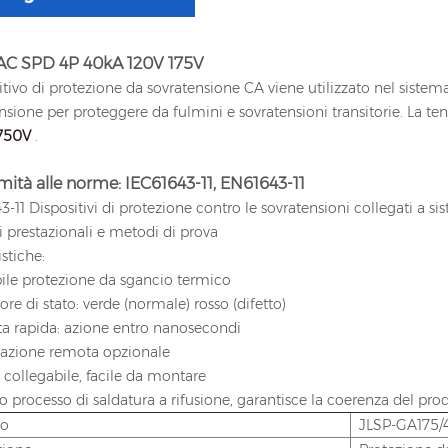
 AC SPD 4P 40kA 120V 175V
sitivo di protezione da sovratensione CA viene utilizzato nel siste
nsione per proteggere da fulmini e sovratensioni transitorie. La t
750V
.
ità alle norme: IEC61643-11, EN61643-11
3-11 Dispositivi di protezione contro le sovratensioni collegati a sis
i prestazionali e metodi di prova
istiche:
bile protezione da sgancio termico
tore di stato: verde (normale) rosso (difetto)
ta rapida: azione entro nanosecondi
lazione remota opzionale
 collegabile, facile da montare
mo processo di saldatura a rifusione, garantisce la coerenza del pro
lo
JLSP-GA175/