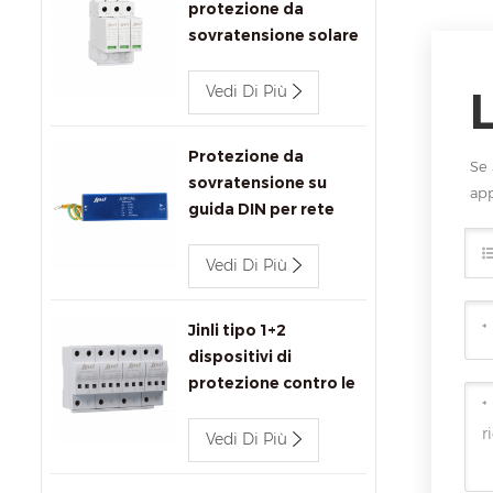
protezione da
sovratensione solare
1000 V CC SPD
Vedi Di Più
Protezione da
Se 
sovratensione su
ap
guida DIN per rete
Ethernet Jinli
1000Mbps
Vedi Di Più
Jinli tipo 1+2
dispositivi di
protezione contro le
sovratensioni 680V
Vedi Di Più