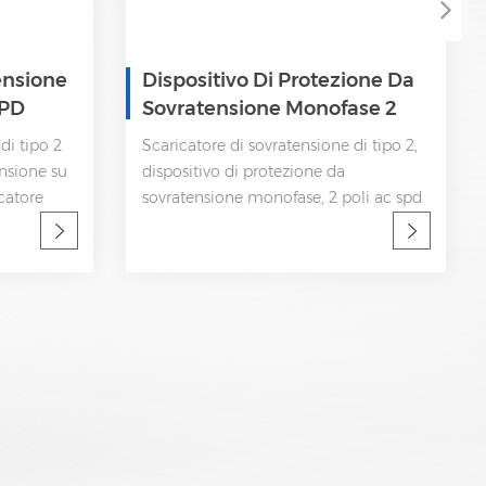
ensione
Dispositivo Di Protezione Da
SPD
Sovratensione Monofase 2
Poli 320V AC SPD
di tipo 2
Scaricatore di sovratensione di tipo 2,
nsione su
dispositivo di protezione da
catore
sovratensione monofase, 2 poli ac spd
anza IEC
In:10kA; Imax: 20kA Bassa tensione su
Disconnessione interna, indicatore
statua e segnalazione a distanza IEC
61643-11 OEM accettabile