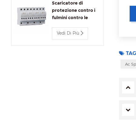
Scaricatore di
protezione contro i
fulmini contro le
sovratensioni JLSP-
BC680/12.5
Vedi Di Più
TAG
Ac S