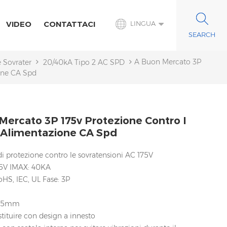
VIDEO
CONTATTACI
LINGUA
A Buon Mercato 3P
e Sovratensioni CA
20/40kA Tipo 2 AC SPD
one CA Spd
Mercato 3P 175v Protezione Contro I
 Alimentazione CA Spd
di protezione contro le sovratensioni AC 175V
75V IMAX: 40KA
RoHS, IEC, UL Fase: 3P
 35mm
stituire con design a innesto