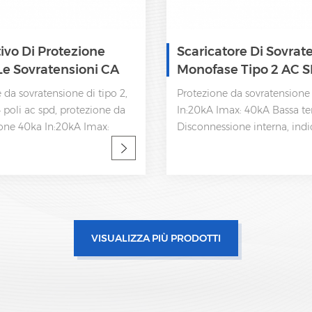
tivo Di Protezione
Scaricatore Di Sovrat
Le Sovratensioni CA
Monofase Tipo 2 AC 
Di Tipo 2 SPD 175V
385V
 da sovratensione di tipo 2,
Protezione da sovratensione 
 poli ac spd, protezione da
In:20kA Imax: 40kA Bassa te
ione 40ka In:20kA Imax:
Disconnessione interna, indi
a tensione su
statua e segnalazione a dist
ione interna, indicatore
61643-11 OEM accettabile
egnalazione a distanza IEC
VISUALIZZA PIÙ PRODOTTI