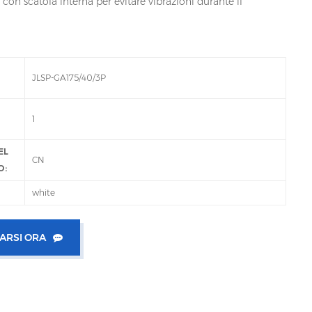
con scatola interna per evitare vibrazioni durante il
JLSP-GA175/40/3P
1
EL
CN
O:
white
ARSI ORA