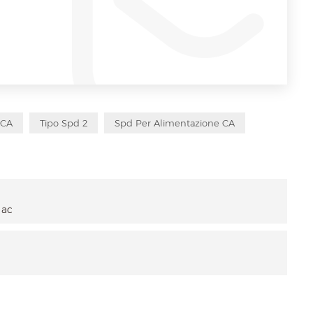
 CA
Tipo Spd 2
Spd Per Alimentazione CA
 ac