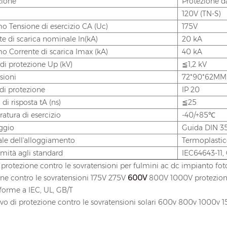
zione
Protezione da
120V (TN-S)
o Tensione di esercizio CA (Uc)
175V
te di scarica nominale In(kA)
20 kA
o Corrente di scarica Imax (kA)
40 kA
 di protezione Up (kV)
≦1,2 kV
sioni
72*90*62MM
di protezione
IP 20
i risposta tA (ns)
≦25
atura di esercizio
-40/+85℃
ggio
Guida DIN 
ale dell'alloggiamento
Termoplasti
mità agli standard
IEC64643-11,
 protezione contro le sovratensioni per fulmini ac dc impianto fotov
ne contro le sovratensioni 175V 275V
600V
800V 1000V protezione 
forme a IEC, UL, GB/T
ivo di protezione contro le sovratensioni solari 600v 800v 1000v 