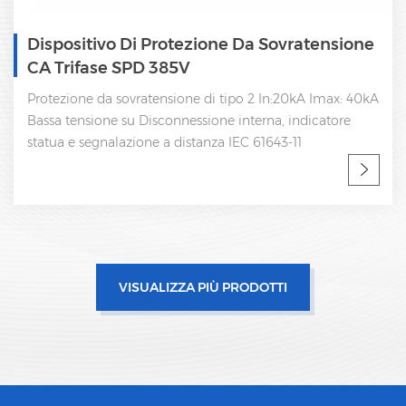
Dispositivo Di Protezione Contro Le
Sovratensioni CA Trifase Di Tipo 2 SPD 175V
Protezione da sovratensione di tipo 2, Uc=175V, 4 poli ac
spd, protezione da sovratensione 40ka In:20kA Imax:
40kA Bassa tensione su Disconnessione interna,
indicatore statua e segnalazione a distanza IEC 61643-11
VISUALIZZA PIÙ PRODOTTI