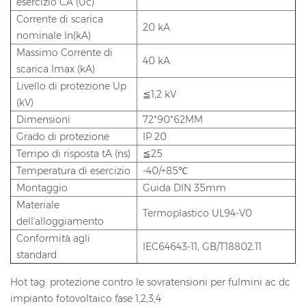
esercizio CA (Uc)
Corrente di scarica
20 kA
nominale In(kA)
Massimo Corrente di
40 kA
scarica Imax (kA)
Livello di protezione Up
≦1,2 kV
(kV)
Dimensioni
72*90*62MM
Grado di protezione
IP 20
Tempo di risposta tA (ns)
≦25
Temperatura di esercizio
-40/+85℃
Montaggio
Guida DIN 35mm
Materiale
Termoplastico UL94-V0
dell'alloggiamento
Conformità agli
IEC64643-11, GB/T18802.11
standard
Hot tag: protezione contro le sovratensioni per fulmini ac dc
impianto fotovoltaico fase 1,2,3,4