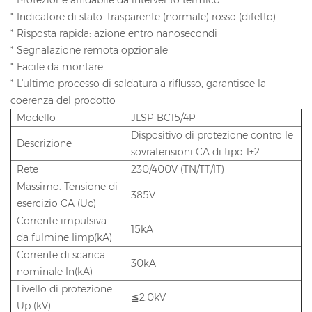
* Indicatore di stato: trasparente (normale) rosso (difetto)
* Risposta rapida: azione entro nanosecondi
* Segnalazione remota opzionale
* Facile da montare
* L'ultimo processo di saldatura a riflusso, garantisce la
coerenza del prodotto
Modello
JLSP-BC15/4P
Dispositivo di protezione contro le
Descrizione
sovratensioni CA di tipo 1+2
Rete
230/400V (TN/TT/IT)
Massimo. Tensione di
385V
esercizio CA (Uc)
Corrente impulsiva
15kA
da fulmine Iimp(kA)
Corrente di scarica
30kA
nominale In(kA)
Livello di protezione
≦2.0kV
Up (kV)