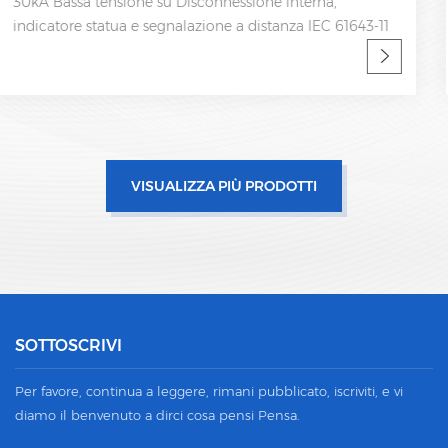
50kA Bassa tensione su Disconnessione interna,
indicatore statua e segnalazione a distanza IEC 61643-11
VISUALIZZA PIÙ PRODOTTI
SOTTOSCRIVI
Per favore, continua a leggere, rimani pubblicato, iscriviti, e vi
diamo il benvenuto a dirci cosa pensi Pensa.