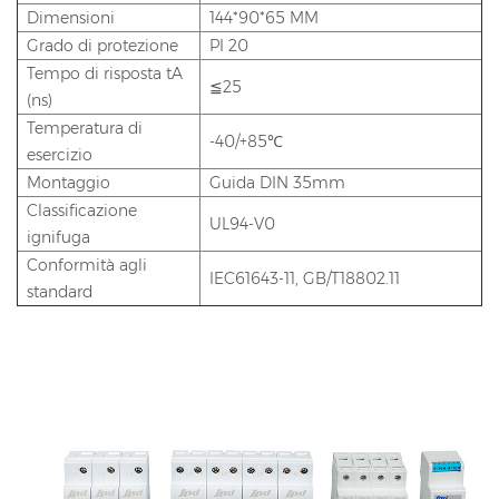
Dimensioni
144*90*65 MM
Grado di protezione
PI 20
Tempo di risposta tA
≦25
(ns)
Temperatura di
-40/+85℃
esercizio
Montaggio
Guida DIN 35mm
Classificazione
UL94-V0
ignifuga
Conformità agli
IEC61643-11, GB/T18802.11
standard