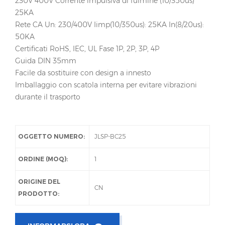
230V 400V Corrente impulsiva di fulmine (10/350us)
25KA
Rete CA Un: 230/400V Iimp(10/350us): 25KA In(8/20us):
50KA
Certificati RoHS, IEC, UL Fase 1P, 2P, 3P, 4P
Guida DIN 35mm
Facile da sostituire con design a innesto
Imballaggio con scatola interna per evitare vibrazioni
durante il trasporto
OGGETTO NUMERO:
JLSP-BC25
ORDINE (MOQ):
1
ORIGINE DEL
CN
PRODOTTO: