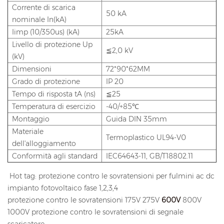
Corrente di scarica
50 kA
nominale In(kA)
Iimp (10/350us) (kA)
25kA
Livello di protezione Up
≦2,0 kV
(kV)
Dimensioni
72*90*62MM
Grado di protezione
IP 20
Tempo di risposta tA (ns)
≦25
Temperatura di esercizio
-40/+85℃
Montaggio
Guida DIN 35mm
Materiale
Termoplastico UL94-V0
dell'alloggiamento
Conformità agli standard
IEC64643-11, GB/T18802.11
Hot tag: protezione contro le sovratensioni per fulmini ac dc
impianto fotovoltaico fase 1,2,3,4
protezione contro le sovratensioni 175V 275V
600V
800V
1000V protezione contro le sovratensioni di segnale
scaricatore