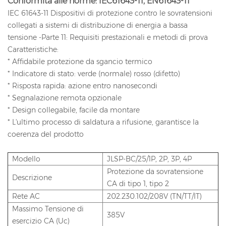
Conformità alle norme: IEC61643-11, EN61643-11
IEC 61643-11 Dispositivi di protezione contro le sovratensioni
collegati a sistemi di distribuzione di energia a bassa
tensione -Parte 11: Requisiti prestazionali e metodi di prova
Caratteristiche:
* Affidabile protezione da sgancio termico
* Indicatore di stato: verde (normale) rosso (difetto)
* Risposta rapida: azione entro nanosecondi
* Segnalazione remota opzionale
* Design collegabile, facile da montare
* L'ultimo processo di saldatura a rifusione, garantisce la
coerenza del prodotto
Modello
JLSP-BC/25/1P, 2P, 3P, 4P
Protezione da sovratensione
Descrizione
CA di tipo 1, tipo 2
Rete AC
202.230.102/208V (TN/TT/IT)
Massimo Tensione di
385V
esercizio CA (Uc)