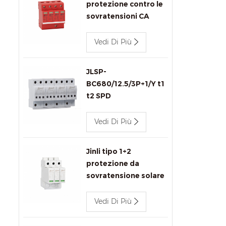
protezione contro le
sovratensioni CA
440v 80kA Jinli SPD
JLSP-GA440/80/4P
Vedi Di Più
JLSP-
BC680/12.5/3P+1/Y t1
t2 SPD
Vedi Di Più
Jinli tipo 1+2
protezione da
sovratensione solare
1000 V CC SPD
Vedi Di Più