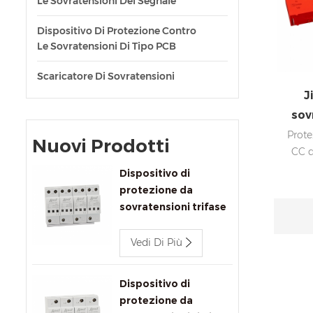
Le Sovratensioni Del Segnale
Dispositivo Di Protezione Contro
Le Sovratensioni Di Tipo PCB
Scaricatore Di Sovratensioni
J
sov
Prote
Nuovi Prodotti
CC d
20
Dispositivo di
Dis
protezione da
sovratensioni trifase
segna
CA Jinli JLSP-
616
400/100/4P 400V
Vedi Di Più
100kA
Dispositivo di
protezione da