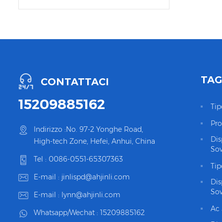
TAG
CONTATTACI
15209885162
Tip
Pro
Indirizzo :No. 97-2 Yonghe Road,
Dis
High-tech Zone, Hefei, Anhui, China
Sov
Tel :
0086-0551-65307363
Tip
E-mail :
jinlispd@ahjinli.com
Dis
Sov
E-mail :
lynn@ahjinli.com
Ac 
Whatsapp/Wechat :
15209885162