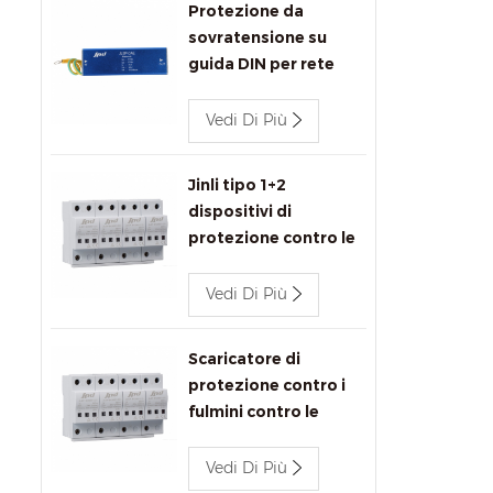
Protezione da
sovratensione su
guida DIN per rete
Ethernet Jinli
1000Mbps
Vedi Di Più
Jinli tipo 1+2
dispositivi di
protezione contro le
sovratensioni 680V
Vedi Di Più
Scaricatore di
protezione contro i
fulmini contro le
sovratensioni JLSP-
BC680/12.5
Vedi Di Più