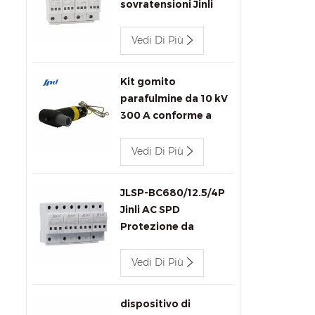
sovratensioni Jinli
JLSP-400/80/4P/Y
400V 80kA ca con
Vedi Di Più
segnalazione remota
Kit gomito
parafulmine da 10 kV
300 A conforme a
IEEE 386 per
connettori per
Vedi Di Più
trasformatori.
JLSP-BC680/12.5/4P
Jinli AC SPD
Protezione da
Sovratensione
Vedi Di Più
dispositivo di