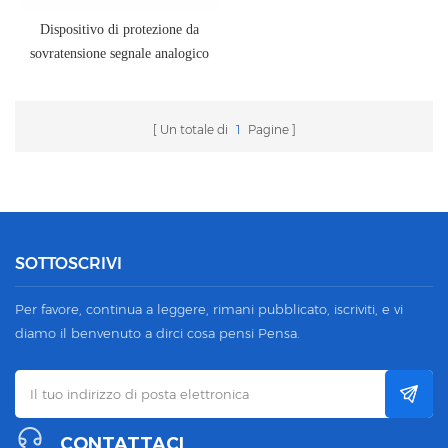
Dispositivo di protezione da
sovratensione segnale analogico
RS485 2 uscite
Un totale di
1
Pagine
SOTTOSCRIVI
Per favore, continua a leggere, rimani pubblicato, iscriviti, e vi
diamo il benvenuto a dirci cosa pensi Pensa.
CONTATTACI