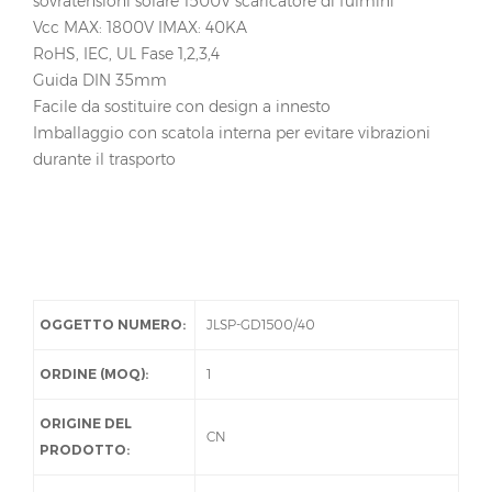
sovratensioni solare 1500V scaricatore di fulmini
Vcc MAX: 1800V IMAX: 40KA
RoHS, IEC, UL Fase 1,2,3,4
Guida DIN 35mm
Facile da sostituire con design a innesto
Imballaggio con scatola interna per evitare vibrazioni
durante il trasporto
OGGETTO NUMERO:
JLSP-GD1500/40
ORDINE (MOQ):
1
ORIGINE DEL
CN
PRODOTTO: