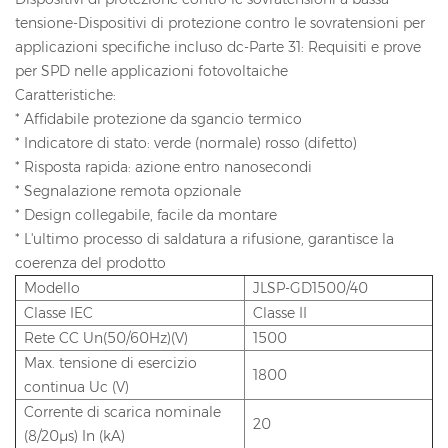
tensione-Dispositivi di protezione contro le sovratensioni per
applicazioni specifiche incluso dc-Parte 31: Requisiti e prove
per SPD nelle applicazioni fotovoltaiche
Caratteristiche:
* Affidabile protezione da sgancio termico
* Indicatore di stato: verde (normale) rosso (difetto)
* Risposta rapida: azione entro nanosecondi
* Segnalazione remota opzionale
* Design collegabile, facile da montare
* L'ultimo processo di saldatura a rifusione, garantisce la
coerenza del prodotto
Modello
JLSP-GD1500/40
Classe IEC
Classe II
Rete CC Un(50/60Hz)(V)
1500
Max. tensione di esercizio
1800
continua Uc (V)
Corrente di scarica nominale
20
(8/20μs) In (kA)