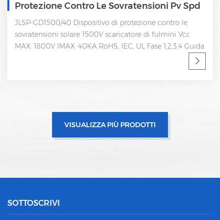
Protezione Contro Le Sovratensioni Pv Spd
JLSP-GD1500/40 Dispositivo di protezione contro le
sovratensioni solare 1500V scaricatore di fulmini Vcc
MAX: 1800V IMAX: 40KA RoHS, IEC, UL Fase 1,2,3,4 Guida
DIN 35mm Facile da sostituire con design a innesto
Imballaggio con scatola interna per evitare vibrazioni
durante il trasporto
VISUALIZZA PIÙ PRODOTTI
SOTTOSCRIVI