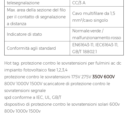
telesegnalazione
CC/3 A
Max. area della sezione del filo
Cavo multifilare da 1,5
per il contatto di segnalazione
mm²/cavo singolo
a distanza
Normale:verde /
Indicatore di stato
malfunzionamento:rosso
EN61643-11, IEC61643-11,
Conformità agli standard
GB/T 18802.1
Hot tag: protezione contro le sovratensioni per fulmini ac dc
impianto fotovoltaico fase 1,2,3,4
protezione contro le sovratensioni 175V 275V
350V
600V
800V 1000V 1500V scaricatore di protezione contro le
sovratensioni segnale
spd conforme a IEC, UL, GB/T
dispositivo di protezione contro le sovratensioni solari 600v
800v 1000v 1500v