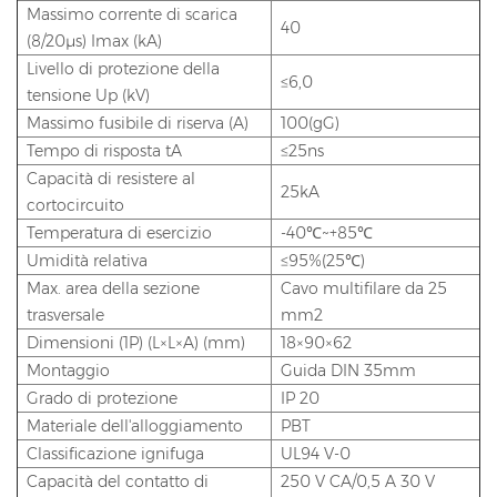
Massimo corrente di scarica
40
(8/20μs) Imax (kA)
Livello di protezione della
≤6,0
tensione Up (kV)
Massimo fusibile di riserva (A)
100(gG)
Tempo di risposta tA
≤25ns
Capacità di resistere al
25kA
cortocircuito
Temperatura di esercizio
-40℃~+85℃
Umidità relativa
≤95%(25℃)
Max. area della sezione
Cavo multifilare da 25
trasversale
mm2
Dimensioni (1P) (L×L×A) (mm)
18×90×62
Montaggio
Guida DIN 35mm
Grado di protezione
IP 20
Materiale dell'alloggiamento
PBT
Classificazione ignifuga
UL94 V-0
Capacità del contatto di
250 V CA/0,5 A 30 V