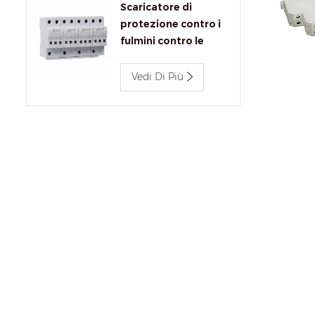
Scaricatore di
protezione contro i
fulmini contro le
sovratensioni JLSP-
BC680/12.5
Vedi Di Più