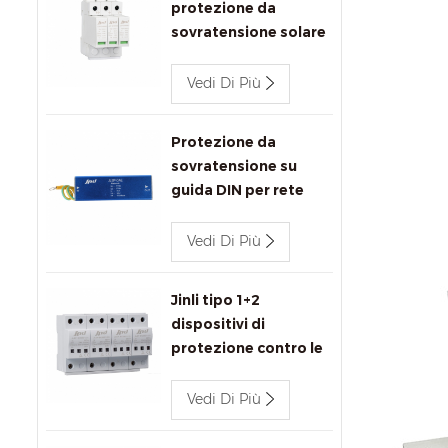
protezione da
sovratensione solare
1000 V CC SPD
Vedi Di Più
Protezione da
sovratensione su
guida DIN per rete
Ethernet Jinli
1000Mbps
Vedi Di Più
Jinli tipo 1+2
dispositivi di
protezione contro le
sovratensioni 680V
Vedi Di Più