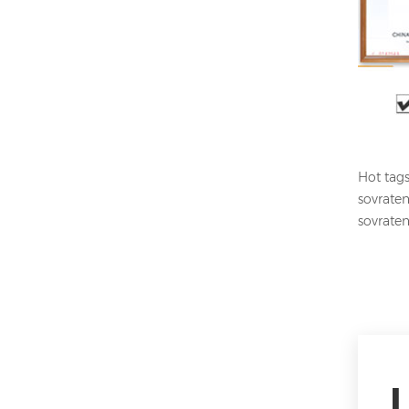
Hot tags
sovraten
sovrate