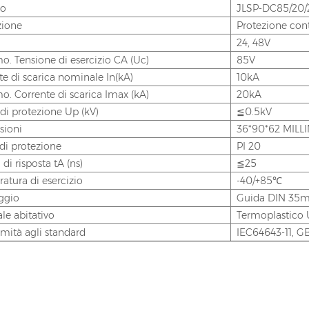
lo
JLSP-DC85/20/
zione
Protezione cont
24, 48V
o. Tensione di esercizio CA (Uc)
85V
te di scarica nominale In(kA)
10kA
o. Corrente di scarica Imax (kA)
20kA
 di protezione Up (kV)
≦0.5kV
sioni
36*90*62 MILL
di protezione
PI 20
i risposta tA (ns)
≦25
atura di esercizio
-40/+85℃
ggio
Guida DIN 35
le abitativo
Termoplastico
mità agli standard
IEC64643-11, GB