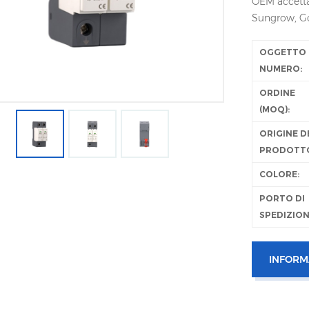
OEM accetta
Sungrow, Go
OGGETTO
NUMERO:
ORDINE
(MOQ):
ORIGINE D
PRODOTT
COLORE:
PORTO DI
SPEDIZION
INFORM