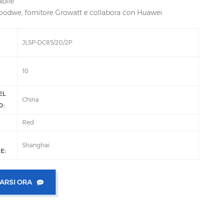
bile
odwe, fornitore Growatt e collabora con Huawei
JLSP-DC85/20/2P
10
EL
China
O:
Red
Shanghai
E:
ARSI ORA