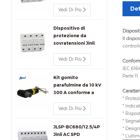
CA Jinli JLSP-
Det
400/100/4P 400V
Vedi Di Più
100kA
Dispositivo di
Disposit
protezione da
Il dispo
sovratensioni Jinli
controll
JLSP-400/80/4P/Y
400V 80kA ca con
Vedi Di Più
Conformi
segnalazione remota
IEC 6164
Parte 11
Kit gomito
parafulmine da 10 kV
Caratter
300 A conforme a
* Protez
IEEE 386 per
* Indica
connettori per
Vedi Di Più
* Rispos
trasformatori.
* Segna
JLSP-BC680/12.5/4P
* Design
Jinli AC SPD
* L'ulti