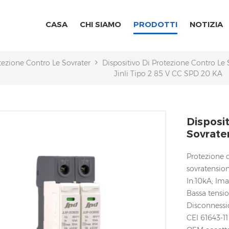
CASA
CHI SIAMO
PRODOTTI
NOTIZIA
otezione Contro Le Sovratensioni AC/DC
Dispositivo Di Protezione Contro Le
Jinli Tipo 2 85 V CC SPD 20 KA
Disposi
Sovraten
Protezione c
sovratension
In:10kA; Im
Bassa tensi
Disconnessi
CEI 61643-11