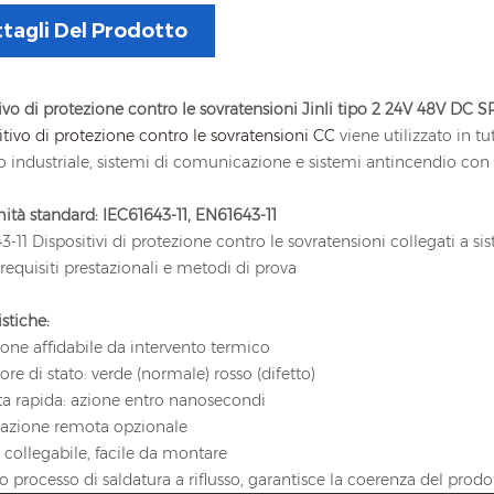
tagli Del Prodotto
ivo di protezione contro le sovratensioni Jinli tipo 2 24V 48V DC 
sitivo di protezione contro le sovratensioni CC
viene utilizzato in tu
o industriale, sistemi di comunicazione e sistemi antincendio con
tà standard: IEC61643-11, EN61643-11
3-11 Dispositivi di protezione contro le sovratensioni collegati a si
: requisiti prestazionali e metodi di prova
istiche:
ione affidabile da intervento termico
tore di stato: verde (normale) rosso (difetto)
ta rapida: azione entro nanosecondi
lazione remota opzionale
 collegabile, facile da montare
mo processo di saldatura a riflusso, garantisce la coerenza del prodo