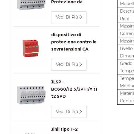
Protezione da
Model
Sovratensione
Descri
Vedi Di Più
Rete
Massim
Corren
dispositivo di
Massim
protezione contro le
Livello
sovratensioni CA
Dimen
440v 80kA Jinli SPD
JLSP-GA440/80/4P
Grado 
Vedi Di Più
Tempo d
Temper
JLSP-
Monta
BC680/12.5/3P+1/Y t1
Materia
t2 SPD
Confor
Vedi Di Più
Jinli tipo 1+2