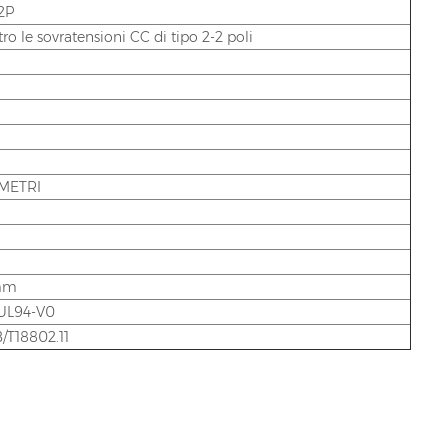
2P
ro le sovratensioni CC di tipo 2-2 poli
IMETRI
mm
 UL94-V0
/T18802.11