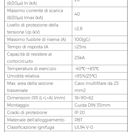
(8/20μs) In (kA)
Massimo corrente di scarica
40
(8/20μs) Imax (kA)
Livello di protezione della
≤2,8
tensione Up (kV)
Massimo fusibile di riserva (A)
100(gG)
Tempo di risposta tA
≤25ns
Capacità di resistere al
25kA
cortocircuito
Temperatura di esercizio
-40℃~+85℃
Umidità relativa
≤95%(25℃)
Max. area della sezione
Cavo multifilare da 25
trasversale
mm2
Dimensioni (1P) (L×L×A) (mm)
18×90×62
Montaggio
Guida DIN 35mm
Grado di protezione
IP 20
Materiale dell'alloggiamento
PBT
Classificazione ignifuga
UL94 V-0