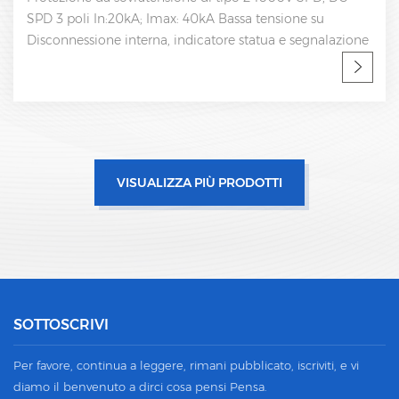
 40kA Bassa tensione su
40kA Bassa tensione su Di
dicatore statua e segnalazione
indicatore statua e segnal
rtificato CE, UL Fabbrica SPD,
OEM accettabile Fabbrica 
nale
VISUALIZZA PIÙ PRODOTTI
SOTTOSCRIVI
Per favore, continua a leggere, rimani pubblicato, iscriviti, e vi
diamo il benvenuto a dirci cosa pensi Pensa.