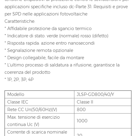
applicazioni specifiche incluso dc-Parte 31: Requisiti e prove
per SPD nelle applicazioni fotovoltaiche
Caratteristiche:
* Affidabile protezione da sgancio termico
* Indicatore di stato: verde (normale) rosso (difetto)
* Risposta rapida: azione entro nanosecondi
* Segnalazione remota opzionale
* Design collegabile, facile da montare
* L'ultimo processo di saldatura a rifusione, garantisce la
coerenza del prodotto
* 1P, 2P, 3P, 4P
Modello
JLSP-GD800/40/Y
Classe IEC
Classe II
Rete CC Un(50/60Hz)(V)
800
Max. tensione di esercizio
1000
continua Uc (V)
Corrente di scarica nominale
20