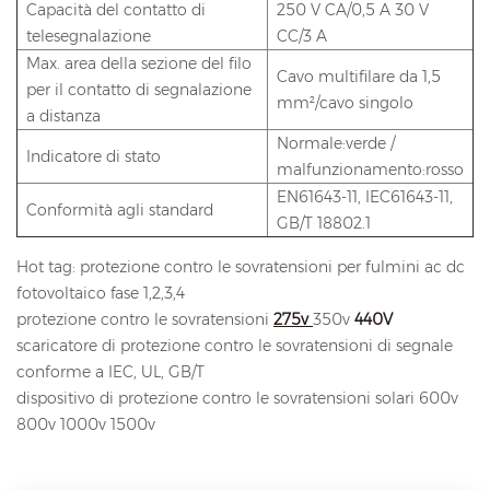
Capacità del contatto di
250 V CA/0,5 A 30 V
telesegnalazione
CC/3 A
Max. area della sezione del filo
Cavo multifilare da 1,5
per il contatto di segnalazione
mm²/cavo singolo
a distanza
Normale:verde /
Indicatore di stato
malfunzionamento:rosso
EN61643-11, IEC61643-11,
Conformità agli standard
GB/T 18802.1
Hot tag: protezione contro le sovratensioni per fulmini ac dc
fotovoltaico fase 1,2,3,4
protezione contro le sovratensioni
275v
350v
440V
scaricatore di protezione contro le sovratensioni di segnale
conforme a IEC, UL, GB/T
dispositivo di protezione contro le sovratensioni solari 600v
800v 1000v 1500v