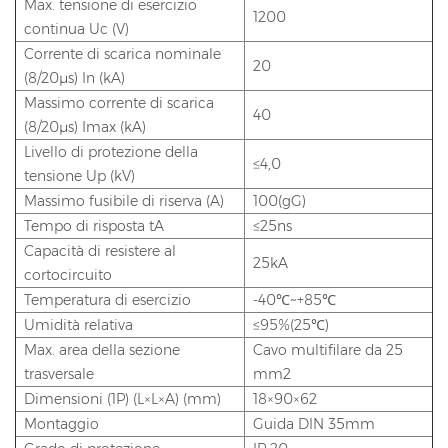
Max. tensione di esercizio
1200
continua Uc (V)
Corrente di scarica nominale
20
(8/20μs) In (kA)
Massimo corrente di scarica
40
(8/20μs) Imax (kA)
Livello di protezione della
≤4,0
tensione Up (kV)
Massimo fusibile di riserva (A)
100(gG)
Tempo di risposta tA
≤25ns
Capacità di resistere al
25kA
cortocircuito
Temperatura di esercizio
-40℃~+85℃
Umidità relativa
≤95%(25℃)
Max. area della sezione
Cavo multifilare da 25
trasversale
mm2
Dimensioni (1P) (L×L×A) (mm)
18×90×62
Montaggio
Guida DIN 35mm