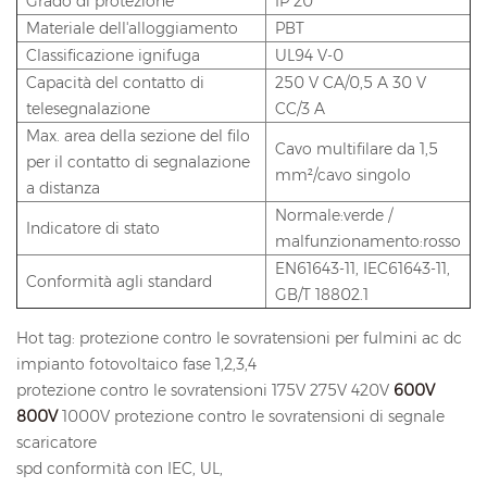
Grado di protezione
IP 20
Materiale dell'alloggiamento
PBT
Classificazione ignifuga
UL94 V-0
Capacità del contatto di
250 V CA/0,5 A 30 V
telesegnalazione
CC/3 A
Max. area della sezione del filo
Cavo multifilare da 1,5
per il contatto di segnalazione
mm²/cavo singolo
a distanza
Normale:verde /
Indicatore di stato
malfunzionamento:rosso
EN61643-11, IEC61643-11,
Conformità agli standard
GB/T 18802.1
Hot tag: protezione contro le sovratensioni per fulmini ac dc
impianto fotovoltaico fase 1,2,3,4
protezione contro le sovratensioni 175V 275V 420V
600V
800V
1000V protezione contro le sovratensioni di segnale
scaricatore
spd conformità con IEC, UL,