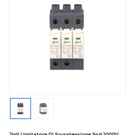
Jinli Limitatore Di Sovratensione Spd 1000V