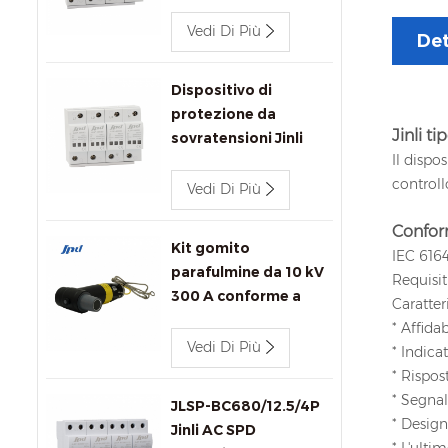
CA Jinli JLSP-
400/100/4P 400V
Vedi Di Più
Det
100kA
Dispositivo di
protezione da
Jinli t
sovratensioni Jinli
Il dispo
JLSP-400/80/4P/Y
controll
400V 80kA ca con
Vedi Di Più
segnalazione remota
Conform
Kit gomito
IEC 6164
parafulmine da 10 kV
Requisit
300 A conforme a
Caratter
IEEE 386 per
* Affida
connettori per
Vedi Di Più
* Indica
trasformatori.
* Rispos
* Segna
JLSP-BC680/12.5/4P
* Design
Jinli AC SPD