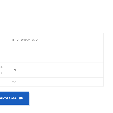
JLSP-DC85/40/2P
1
EL
CN
O:
red
ARSI ORA