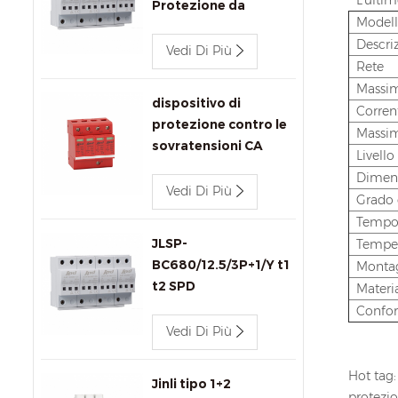
* L'ulti
Protezione da
Model
Sovratensione
Descri
Vedi Di Più
Rete
Massim
dispositivo di
Corren
protezione contro le
Massim
sovratensioni CA
Livello
440v 80kA Jinli SPD
Dimen
JLSP-GA440/80/4P
Vedi Di Più
Grado 
Tempo d
JLSP-
Temper
BC680/12.5/3P+1/Y t1
Monta
t2 SPD
Materi
Confor
Vedi Di Più
Hot tag:
Jinli tipo 1+2
protezi