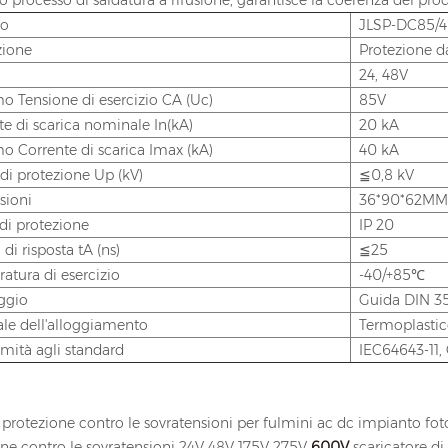
mo processo di saldatura a rifusione, garantisce la coerenza del pro
lo
JLSP-DC85/4
zione
Protezione da
24, 48V
o Tensione di esercizio CA (Uc)
85V
te di scarica nominale In(kA)
20 kA
o Corrente di scarica Imax (kA)
40 kA
 di protezione Up (kV)
≦0,8 kV
sioni
36*90*62MM
di protezione
IP 20
i risposta tA (ns)
≦25
atura di esercizio
-40/+85℃
ggio
Guida DIN 
ale dell'alloggiamento
Termoplasti
mità agli standard
IEC64643-11,
 protezione contro le sovratensioni per fulmini ac dc impianto fotov
one contro le sovratensioni 24V 48V 175V 275V
600V
scaricatore di