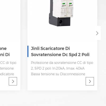
ione
Jinli Scaricatore Di
ni Di
Sovratensione Dc Spd 2 Poli
CC di tipo
Protezione da sovratensione CC di tipo
 tensione
2, SPD 2 poli In:20kA; Imax: 40kA
ndicatore
Bassa tensione su Disconnessione
anza IEC
interna, indicatore statua e
uttore
segnalazione a distanza IEC 61643-11
OEM accettabile