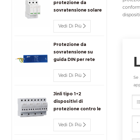
protezione da
conform
sovratensione solare
disposit
1000 V CC SPD
Vedi Di Più
Protezione da
sovratensione su
guida DIN per rete
Ethernet Jinli
1000Mbps
Vedi Di Più
Se 
ap
Jinli tipo 1+2
dispositivi di
protezione contro le
sovratensioni 680V
Vedi Di Più