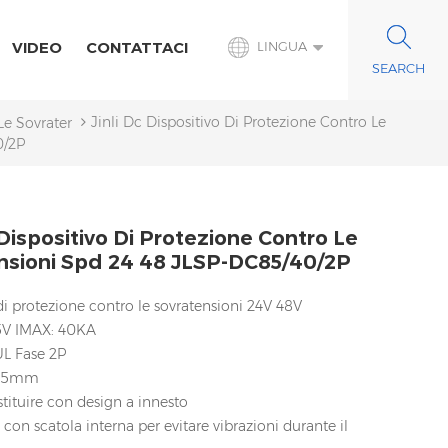
VIDEO
CONTATTACI
LINGUA
Jinli Dc Dispositivo Di Protezione Contro Le
 Le Sovratensioni CC
0/2P
 Dispositivo Di Protezione Contro Le
nsioni Spd 24 48 JLSP-DC85/40/2P
di protezione contro le sovratensioni 24V 48V
5V IMAX: 40KA
UL Fase 2P
 35mm
stituire con design a innesto
con scatola interna per evitare vibrazioni durante il