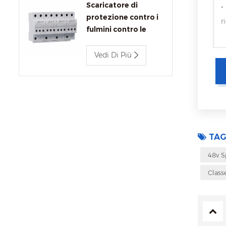
Scaricatore di
protezione contro i
fulmini contro le
sovratensioni JLSP-
BC680/12.5
Vedi Di Più
TAG
48v 
Class