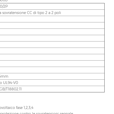
dotto
0/2P
 sovratensione CC di tipo 2 a 2 poli
35mm
co UL94-V0
 GB/T18802.11
oltaico fase 1,2,3,4
 protezione contro le sovratensioni segnale