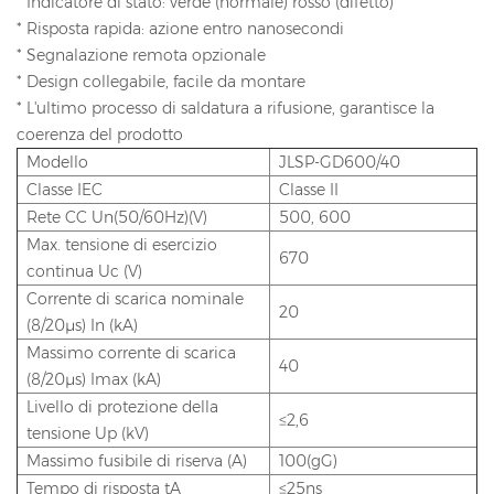
* Indicatore di stato: verde (normale) rosso (difetto)
* Risposta rapida: azione entro nanosecondi
* Segnalazione remota opzionale
* Design collegabile, facile da montare
* L'ultimo processo di saldatura a rifusione, garantisce la
coerenza del prodotto
Modello
JLSP-GD600/40
Classe IEC
Classe II
Rete CC Un(50/60Hz)(V)
500, 600
Max. tensione di esercizio
670
continua Uc (V)
Corrente di scarica nominale
20
(8/20μs) In (kA)
Massimo corrente di scarica
40
(8/20μs) Imax (kA)
Livello di protezione della
≤2,6
tensione Up (kV)
Massimo fusibile di riserva (A)
100(gG)
Tempo di risposta tA
≤25ns