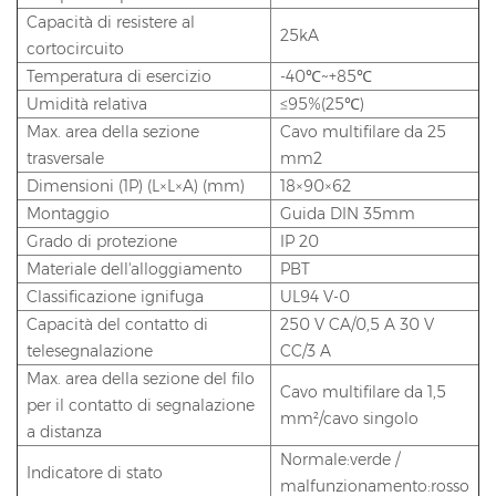
Capacità di resistere al
25kA
cortocircuito
Temperatura di esercizio
-40℃~+85℃
Umidità relativa
≤95%(25℃)
Max. area della sezione
Cavo multifilare da 25
trasversale
mm2
Dimensioni (1P) (L×L×A) (mm)
18×90×62
Montaggio
Guida DIN 35mm
Grado di protezione
IP 20
Materiale dell'alloggiamento
PBT
Classificazione ignifuga
UL94 V-0
Capacità del contatto di
250 V CA/0,5 A 30 V
telesegnalazione
CC/3 A
Max. area della sezione del filo
Cavo multifilare da 1,5
per il contatto di segnalazione
mm²/cavo singolo
a distanza
Normale:verde /
Indicatore di stato
malfunzionamento:rosso