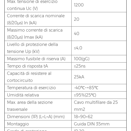
Max. tensione di esercizio
1200
continua Uc (V)
Corrente di scarica nominale
20
(8/20μs) In (kA)
Massimo corrente di scarica
40
(8/20μs) Imax (kA)
Livello di protezione della
≤4,0
tensione Up (kV)
Massimo fusibile di riserva (A)
100(gG)
Tempo di risposta tA
≤25ns
Capacità di resistere al
25kA
cortocircuito
Temperatura di esercizio
-40℃~+85℃
Umidità relativa
≤95%(25℃)
Max. area della sezione
Cavo multifilare da 25
trasversale
mm2
Dimensioni (1P) (L×L×A) (mm)
18×90×62
Montaggio
Guida DIN 35mm