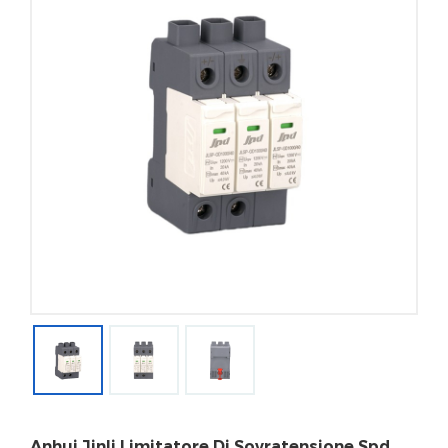
Anhui Jinli Limitatore Di Sovratensione Spd