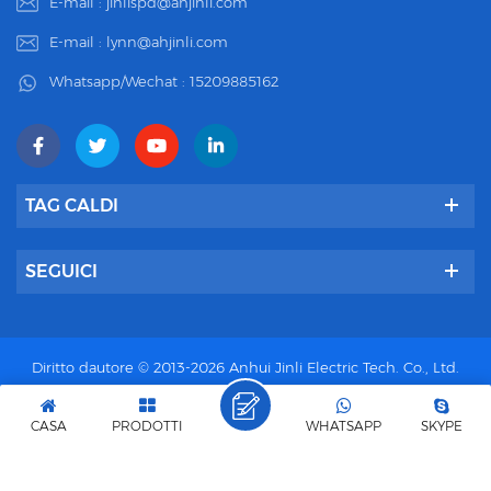
E-mail :
jinlispd@ahjinli.com
E-mail :
lynn@ahjinli.com
Whatsapp/Wechat :
15209885162
TAG CALDI
SEGUICI
Diritto dautore © 2013-2026 Anhui Jinli Electric Tech. Co., Ltd.
Tutti i diritti riservati.
Fornito da :
dyyseo.com
Rete IPv6 supportata
CASA
PRODOTTI
WHATSAPP
SKYPE