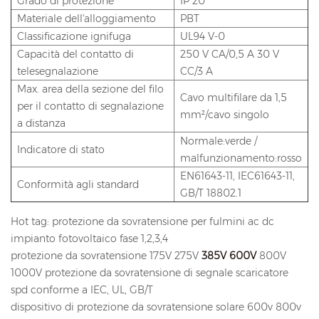
Grado di protezione
IP 20
Materiale dell'alloggiamento
PBT
Classificazione ignifuga
UL94 V-0
Capacità del contatto di
250 V CA/0,5 A 30 V
telesegnalazione
CC/3 A
Max. area della sezione del filo
Cavo multifilare da 1,5
per il contatto di segnalazione
mm²/cavo singolo
a distanza
Normale:verde /
Indicatore di stato
malfunzionamento:rosso
EN61643-11, IEC61643-11,
Conformità agli standard
GB/T 18802.1
Hot tag: protezione da sovratensione per fulmini ac dc
impianto fotovoltaico fase 1,2,3,4
protezione da sovratensione 175V 275V
385V
600V
800V
1000V protezione da sovratensione di segnale scaricatore
spd conforme a IEC, UL, GB/T
dispositivo di protezione da sovratensione solare 600v 800v