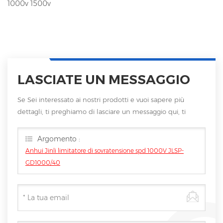
1000v 1500v
LASCIATE UN MESSAGGIO
Se Sei interessato ai nostri prodotti e vuoi sapere più
dettagli, ti preghiamo di lasciare un messaggio qui, ti
risponderemo non appena saremo
Argomento :
Anhui Jinli limitatore di sovratensione spd 1000V JLSP-
GD1000/40